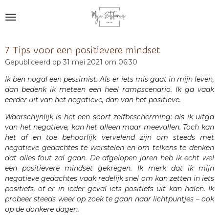
Ga
direct
naar
de
7 Tips voor een positievere mindset
hoofdinhoud
Gepubliceerd op 31 mei 2021 om 06:30
Ik ben nogal een pessimist. Als er iets mis gaat in mijn leven,
dan bedenk ik meteen een heel rampscenario. Ik ga vaak
eerder uit van het negatieve, dan van het positieve.
Waarschijnlijk is het een soort zelfbescherming: als ik uitga
van het negatieve, kan het alleen maar meevallen. Toch kan
het af en toe behoorlijk vervelend zijn om steeds met
negatieve gedachtes te worstelen en om telkens te denken
dat alles fout zal gaan. De afgelopen jaren heb ik echt wel
een positievere mindset gekregen. Ik merk dat ik mijn
negatieve gedachtes vaak redelijk snel om kan zetten in iets
positiefs, of er in ieder geval iets positiefs uit kan halen. Ik
probeer steeds weer op zoek te gaan naar lichtpuntjes – ook
op de donkere dagen.