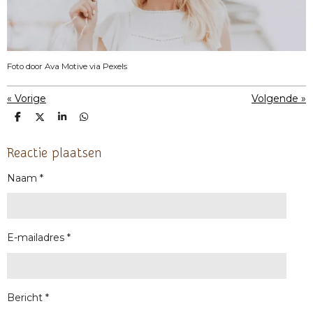
Foto door Ava Motive via Pexels
«
Vorige
Volgende
»
D
D
S
D
e
e
h
e
l
e
a
l
e
l
r
e
Reactie plaatsen
n
e
n
Naam *
E-mailadres *
Bericht *