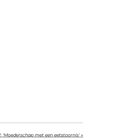
l: 'Moederschap met een eetstoornis'
»