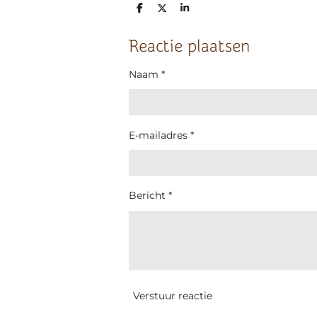
D
D
S
e
e
h
l
e
a
e
l
r
Reactie plaatsen
n
e
Naam *
E-mailadres *
Bericht *
Verstuur reactie