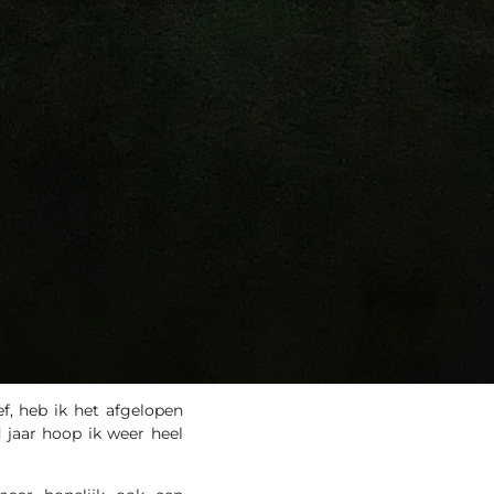
ef, heb ik het afgelopen
 jaar hoop ik weer heel