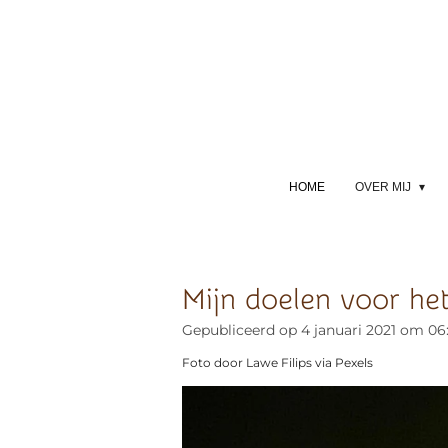
Ga
direct
naar
de
hoofdinhoud
HOME
OVER MIJ
Mijn doelen voor he
Gepubliceerd op 4 januari 2021 om 06
Foto door Lawe Filips via Pexels