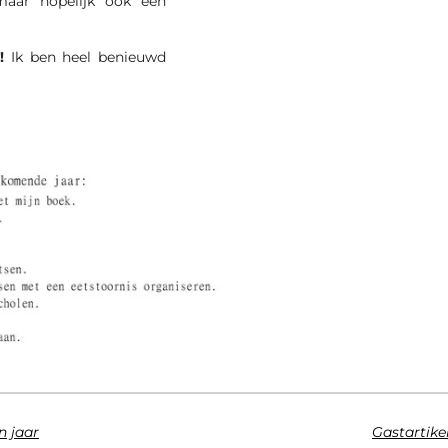
maar hopelijk ook een
!
Ik ben heel benieuwd
n jaar
Gastartike