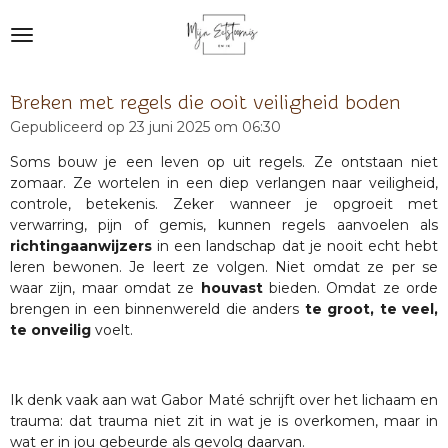
Ga
direct
naar
de
Breken met regels die ooit veiligheid boden
hoofdinhoud
Gepubliceerd op 23 juni 2025 om 06:30
Soms bouw je een leven op uit regels. Ze ontstaan niet
zomaar. Ze wortelen in een diep verlangen naar veiligheid,
controle, betekenis. Zeker wanneer je opgroeit met
verwarring, pijn of gemis, kunnen regels aanvoelen als
richtingaanwijzers
in een landschap dat je nooit echt hebt
leren bewonen. Je leert ze volgen. Niet omdat ze per se
waar zijn, maar omdat ze
houvast
bieden. Omdat ze orde
brengen in een binnenwereld die anders
te groot, te veel,
te onveilig
voelt.
Ik denk vaak aan wat Gabor Maté schrijft over het lichaam en
trauma: dat trauma niet zit in wat je is overkomen, maar in
wat er in jou gebeurde als gevolg daarvan.