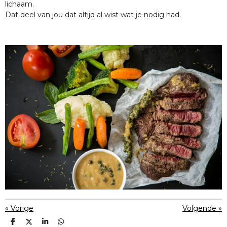
lichaam.
Dat deel van jou dat altijd al wist wat je nodig had.
«
Vorige
Volgende
»
D
D
S
D