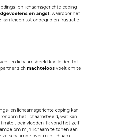
oedings- en lichaamsgerichte coping
ldgevoelens en angst
, waardoor het
kan leiden tot onbegrip en frustratie
icht en lichaamsbeeld kan leiden tot
e partner zich
machteloos
voelt om te
dings- en lichaamsgerichte coping kan
 rondom het lichaamsbeeld, wat kan
imiteit beïnvloeden. Ik vond het zelf
amde om mijn lichaam te tonen aan
 zo schaamde over mijn lichaam