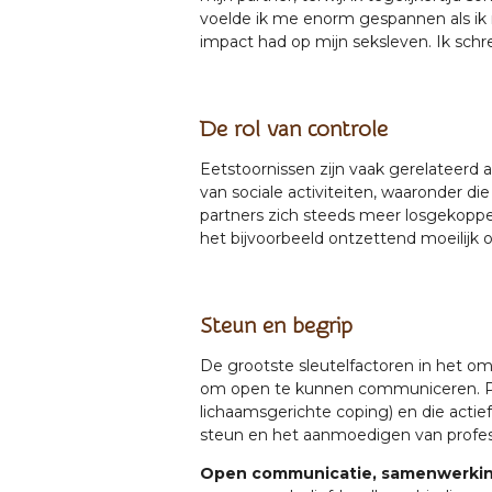
voelde ik me enorm gespannen als ik 
impact had op mijn seksleven. Ik schre
De rol van controle
Eetstoornissen zijn vaak gerelateerd 
van sociale activiteiten, waaronder di
partners zich steeds meer losgekoppel
het bijvoorbeeld ontzettend moeilijk om
Steun en begrip
De grootste sleutelfactoren in het o
om open te kunnen communiceren. Part
lichaamsgerichte coping) en die actief
steun en het aanmoedigen van profes
Open communicatie, samenwerkin