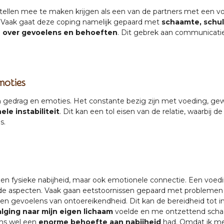
tellen mee te maken krijgen als een van de partners met een v
. Vaak gaat deze coping namelijk gepaard met
schaamte, schu
en over gevoelens en behoeften
. Dit gebrek aan communicatie 
moties
n gedrag en emoties. Het constante bezig zijn met voeding, gew
e instabiliteit
. Dit kan een tol eisen van de relatie, waarbij d
s.
alleen fysieke nabijheid, maar ook emotionele connectie. Een voe
de aspecten. Vaak gaan eetstoornissen gepaard met problemen
en gevoelens van ontoereikendheid. Dit kan de bereidheid tot int
lging naar mijn eigen lichaam
voelde en me ontzettend scha
soms wel een
enorme behoefte aan nabijheid
had. Omdat ik me