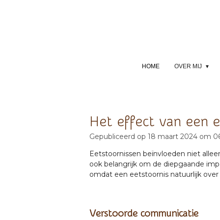
Ga
direct
naar
de
hoofdinhoud
HOME
OVER MIJ
Het effect van een ee
Gepubliceerd op 18 maart 2024 om 0
Eetstoornissen beïnvloeden niet alle
ook belangrijk om de diepgaande impa
omdat een eetstoornis natuurlijk over
Verstoorde communicatie