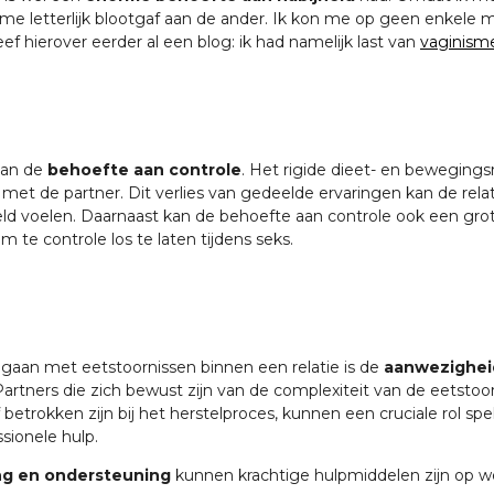
me letterlijk blootgaf aan de ander. Ik kon me op geen enkele
ef hierover eerder al een blog: ik had namelijk last van
vaginism
aan de
behoefte aan controle
. Het rigide dieet- en bewegings
e met de partner. Dit verlies van gedeelde ervaringen kan de rel
d voelen. Daarnaast kan de behoefte aan controle ook een grote r
 te controle los te laten tijdens seks.
mgaan met eetstoornissen binnen een relatie is de
aanwezigheid
ners die zich bewust zijn van de complexiteit van de eetstoor
 betrokken zijn bij het herstelproces, kunnen een cruciale rol sp
sionele hulp.
g en ondersteuning
kunnen krachtige hulpmiddelen zijn op we