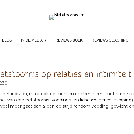
BLOG
IN DE MEDIA
REVIEWS BOEK
REVIEWS COACHING
tstoornis op relaties en intimiteit
6:30
en het individu, maar ook de mensen om hen heen, met name roma
ct van een eetstoornis (
voedings- en lichaamsgerichte coping
)
 veel meer gaat dan alleen de strijd rondom voeding, gewicht e