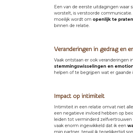
Een van de eerste uitdagingen waar s
worstelt, is verstoorde communicatie
moeilijk wordt om
openlijk te prat
binnen de relatie.
Veranderingen in gedrag en e
Vaak ontstaan er ook veranderingen i
stemmingswisselingen en emotionel
helpen of te begrijpen wat er gaande i
Impact op intimiteit
Intimiteit in een relatie omvat niet 
een negatieve invloed hebben op bei
leiden tot verminderd zelfvertrouwen 
vaak enorm ingewikkeld dat ik een
wa
mijn partner, terwijl ik tegelijkertijd 