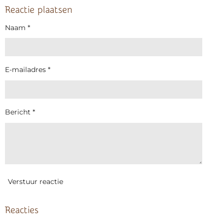
l
e
a
l
e
l
r
e
Reactie plaatsen
n
e
n
Naam *
E-mailadres *
Bericht *
Verstuur reactie
Reacties