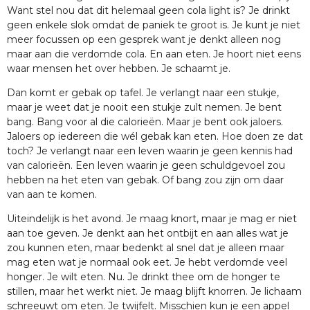
Want stel nou dat dit helemaal geen cola light is? Je drinkt
geen enkele slok omdat de paniek te groot is. Je kunt je niet
meer focussen op een gesprek want je denkt alleen nog
maar aan die verdomde cola. En aan eten. Je hoort niet eens
waar mensen het over hebben. Je schaamt je.
Dan komt er gebak op tafel. Je verlangt naar een stukje,
maar je weet dat je nooit een stukje zult nemen. Je bent
bang. Bang voor al die calorieën. Maar je bent ook jaloers.
Jaloers op iedereen die wél gebak kan eten. Hoe doen ze dat
toch? Je verlangt naar een leven waarin je geen kennis had
van calorieën. Een leven waarin je geen schuldgevoel zou
hebben na het eten van gebak. Of bang zou zijn om daar
van aan te komen.
Uiteindelijk is het avond. Je maag knort, maar je mag er niet
aan toe geven. Je denkt aan het ontbijt en aan alles wat je
zou kunnen eten, maar bedenkt al snel dat je alleen maar
mag eten wat je normaal ook eet. Je hebt verdomde veel
honger. Je wilt eten. Nu. Je drinkt thee om de honger te
stillen, maar het werkt niet. Je maag blijft knorren. Je lichaam
schreeuwt om eten. Je twijfelt. Misschien kun je een appel