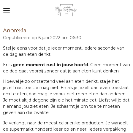
Ga
direct
naar
de
Anorexia
hoofdinhoud
Gepubliceerd op 6 juni 2022 om 06:30
Stel je eens voor dat je ieder moment, iedere seconde van
de dag aan eten denkt.
Er is
geen moment rust in jouw hoofd
. Geen moment van
de dag gaat voorbij zonder dat je aan eten kunt denken.
Hoewel je zo ontzettend veel aan eten denkt, sta je het
jezelf niet toe. Je mag niet. En als je jezelf dan even toestaat
om te eten, dan mag je vooral niet meer eten dan anderen.
Je moet altijd degene zijn die het minste eet. Liefst wil je dat
niemand jou ziet eten. Je schaamt je om toe te moeten
geven aan die zwakte.
Je verlangt naar de meest calorierijke producten. Je wandelt
de supermarkt honderd keer op en neer. Iedere verpakking