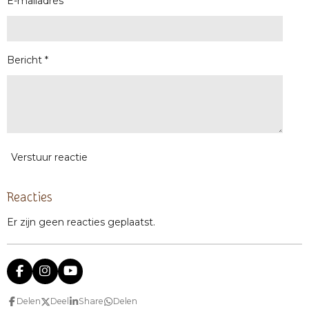
E-mailadres *
Bericht *
Verstuur reactie
Reacties
Er zijn geen reacties geplaatst.
F
I
Y
a
n
o
c
s
u
Delen
Deel
Share
Delen
e
t
T