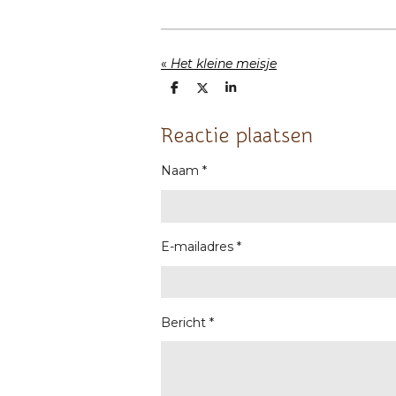
«
Het kleine meisje
D
D
S
e
e
h
l
e
a
e
l
r
Reactie plaatsen
n
e
Naam *
E-mailadres *
Bericht *