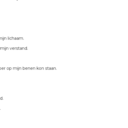
ijn lichaam.
mijn verstand.
per op mijn benen kon staan.
d.
.