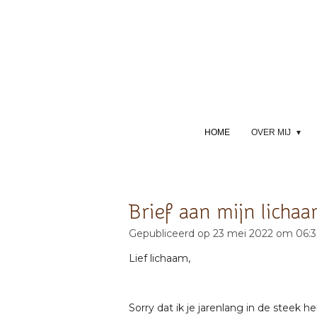
Ga
direct
naar
de
hoofdinhoud
HOME
OVER MIJ
Brief aan mijn licha
Gepubliceerd op 23 mei 2022 om 06:
Lief lichaam,
Sorry dat ik je jarenlang in de steek h