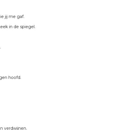
e jij me gaf.
keek in de spiegel.
.
igen hoofd.
en verdwijnen.