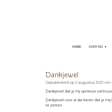
Ga
direct
naar
de
hoofdinhoud
HOME
OVER MIJ
Dankjewel
Gepubliceerd op 2 augustus 2021 om 
Dankjewel dat jij mij opnieuw vertrouw
Dankjewel voor al die keren dat je mi
te zetten.