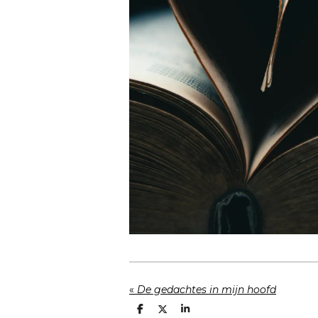
«
De gedachtes in mijn hoofd
D
D
S