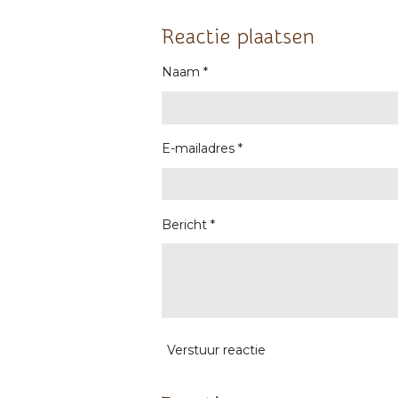
e
e
h
l
e
a
e
l
r
Reactie plaatsen
n
e
Naam *
E-mailadres *
Bericht *
Verstuur reactie