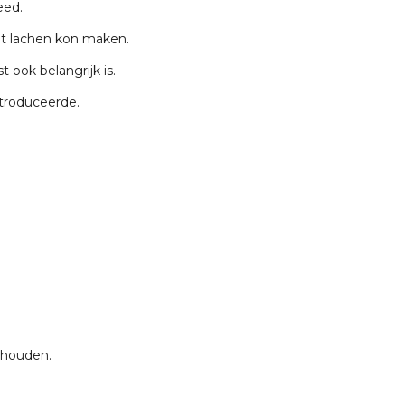
eed.
het lachen kon maken.
t ook belangrijk is.
ntroduceerde.
n houden.