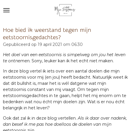
Ga
direct
naar
de
Hoe bied ik weerstand tegen mijn
hoofdinhoud
eetstoornisgedachtes?
Gepubliceerd op 19 april 2021 om 06:30
Het doel van een eetstoornis is simpelweg om jou het leven
te ontnemen.
Sorry, leuker kan ik het echt niet maken.
In deze blog vertel ik iets over een aantal doelen die mijn
eetstoornis voor mij (en jou) heeft bedacht. Natuurlijk weet ik
dat dit bullshit is, maar het is wél datgene wat mijn
eetstoornis constant van mij vraagt. Om tegen mijn
eetstoornisgedachtes in te gaan, helpt het mij enorm om te
bedenken wat nou écht mijn doelen zijn. Wat is er nou écht
belangrijk in het leven?
Ook dat zal ik in deze blog vertellen.
Als ik daar over nadenk,
dan besef ik me pas hoe doelloos de doelen van mijn
eetstoornis zijn.