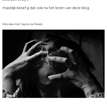
Hopelijk besef jij dat ook na het lezen van deze blog.
Foto door Kat Jayne via Pexels