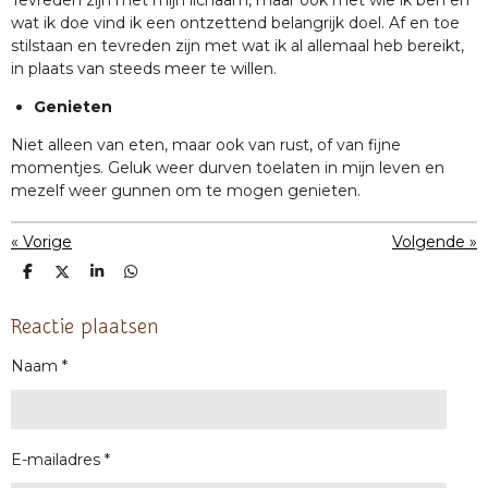
wat ik doe vind ik een ontzettend belangrijk doel. Af en toe
stilstaan en tevreden zijn met wat ik al allemaal heb bereikt,
in plaats van steeds meer te willen.
Genieten
Niet alleen van eten, maar ook van rust, of van fijne
momentjes. Geluk weer durven toelaten in mijn leven en
mezelf weer gunnen om te mogen genieten.
«
Vorige
Volgende
»
D
D
S
D
e
e
h
e
l
e
a
l
e
l
r
e
Reactie plaatsen
n
e
n
Naam *
E-mailadres *