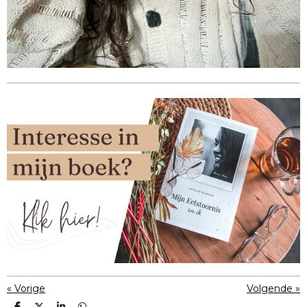
«
Vorige
Volgende
»