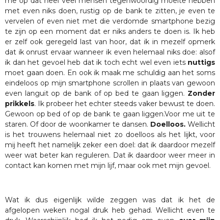
me op dat heel veel mensen tegenwoordig moeite hebben
met even niks doen, rustig op de bank te zitten, je even te
vervelen of even niet met die verdomde smartphone bezig
te zijn op een moment dat er niks anders te doen is. Ik heb
er zelf ook geregeld last van hoor, dat ik in mezelf opmerk
dat ik onrust ervaar wanneer ik even helemaal niks doe: alsof
ik dan het gevoel heb dat ik toch echt wel even iets
nuttigs
moet gaan doen. En ook ik maak me schuldig aan het soms
eindeloos op mijn smartphone scrollen in plaats van gewoon
even languit op de bank of op bed te gaan liggen.
Zonder
prikkels
. Ik probeer het echter steeds vaker bewust te doen.
Gewoon op bed of op de bank te gaan liggen.Voor me uit te
staren. Of door de woonkamer te dansen.
Doelloos.
Wellicht
is het trouwens helemaal niet zo doelloos als het lijkt, voor
mij heeft het namelijk zeker een doel: dat ik daardoor mezelf
weer wat beter kan reguleren. Dat ik daardoor weer meer in
contact kan komen met mijn lijf, maar ook met mijn gevoel.
Wat ik dus eigenlijk wilde zeggen was dat ik het de
afgelopen weken nogal druk heb gehad. Wellicht even te