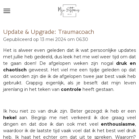
Ga
direct
naar
de
Update & Upgrade: Traumacoach
hoofdinhoud
Gepubliceerd op 13 mei 2024 om 06:30
Het is alweer even geleden dat ik wat persoonlijke updates
met jullie heb gedeeld, dus leek het me wel weer tijd om dat
te gaan doen! De afgelopen weken zijn nogal
druk en
chaotisch
geweest. Het viel me een tijdje geleden op dat
dit woorden zijn die ik de afgelopen twee jaar best vaak heb
gebruikt. Grappig eigenlijk, als je beseft dat mijn leven
jarenlang in het teken van
controle
heeft gestaan.
Ik hou niet zo van druk zijn. Beter gezegd: ik heb er een
hekel
aan. Begrijp me niet verkeerd: ik doe graag veel
dingen en dat doe ik dan ook met veel
enthousiasme
,
waardoor ik de laatste tijd vaak voel dat ik het best wel druk
heb. Ik haat het echter om dat uit te spreken. Waarom?