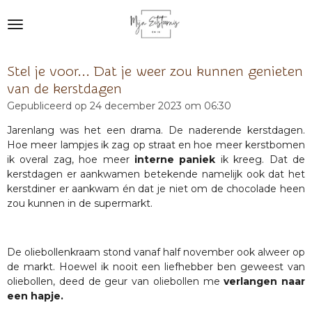
Ga
direct
naar
de
Stel je voor... Dat je weer zou kunnen genieten
hoofdinhoud
van de kerstdagen
Gepubliceerd op 24 december 2023 om 06:30
Jarenlang was het een drama. De naderende kerstdagen.
Hoe meer lampjes ik zag op straat en hoe meer kerstbomen
ik overal zag, hoe meer
interne paniek
ik kreeg. Dat de
kerstdagen er aankwamen betekende namelijk ook dat het
kerstdiner er aankwam én dat je niet om de chocolade heen
zou kunnen in de supermarkt.
De oliebollenkraam stond vanaf half november ook alweer op
de markt. Hoewel ik nooit een liefhebber ben geweest van
oliebollen, deed de geur van oliebollen me
verlangen naar
een hapje.