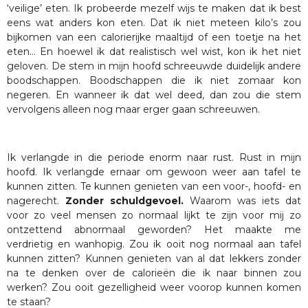
‘veilige’ eten. Ik probeerde mezelf wijs te maken dat ik best
eens wat anders kon eten. Dat ik niet meteen kilo’s zou
bijkomen van een calorierijke maaltijd of een toetje na het
eten… En hoewel ik dat realistisch wel wist, kon ik het niet
geloven. De stem in mijn hoofd schreeuwde duidelijk andere
boodschappen. Boodschappen die ik niet zomaar kon
negeren. En wanneer ik dat wel deed, dan zou die stem
vervolgens alleen nog maar erger gaan schreeuwen.
Ik verlangde in die periode enorm naar rust. Rust in mijn
hoofd. Ik verlangde ernaar om gewoon weer aan tafel te
kunnen zitten. Te kunnen genieten van een voor-, hoofd- en
nagerecht.
Zonder schuldgevoel.
Waarom was iets dat
voor zo veel mensen zo normaal lijkt te zijn voor mij zo
ontzettend abnormaal geworden? Het maakte me
verdrietig en wanhopig. Zou ik ooit nog normaal aan tafel
kunnen zitten? Kunnen genieten van al dat lekkers zonder
na te denken over de calorieën die ik naar binnen zou
werken? Zou ooit gezelligheid weer voorop kunnen komen
te staan?