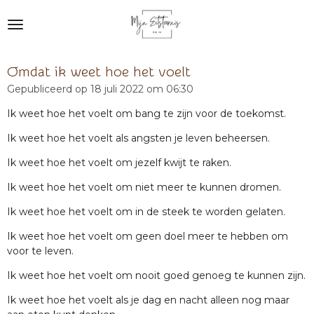
Ga
direct
naar
de
Omdat ik weet hoe het voelt
hoofdinhoud
Gepubliceerd op 18 juli 2022 om 06:30
Ik weet hoe het voelt om bang te zijn voor de toekomst.
Ik weet hoe het voelt als angsten je leven beheersen.
Ik weet hoe het voelt om jezelf kwijt te raken.
Ik weet hoe het voelt om niet meer te kunnen dromen.
Ik weet hoe het voelt om in de steek te worden gelaten.
Ik weet hoe het voelt om geen doel meer te hebben om
voor te leven.
Ik weet hoe het voelt om nooit goed genoeg te kunnen zijn.
Ik weet hoe het voelt als je dag en nacht alleen nog maar