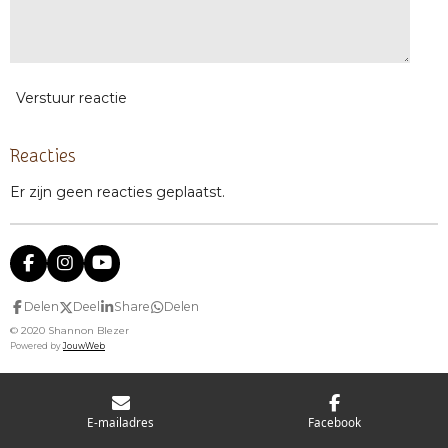
Verstuur reactie
Reacties
Er zijn geen reacties geplaatst.
F
I
Y
a
n
o
c
s
u
Delen
Deel
Share
Delen
e
t
T
© 2020 Shannon Blezer
b
a
u
o
g
b
Powered by
JouwWeb
o
r
e
k
a
m
E-mailadres
Facebook