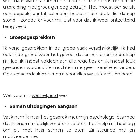
was, daar waren anderen het dan niet mee eens omdat de
uitbreiding niet groot genoeg zou zijn. Het moest per se uit
een bepaald aantal calorieën bestaan, die druk die daarop
stond – zorgde er voor mij juist voor dat ik weer ontzettend
bang werd
Groepsgesprekken
Ik vond gesprekken in de groep vaak verschrikkelijk. Ik had
ook in de groep weer het gevoel dat er een enorme druk op
mij lag; ik móest voldoen aan alle regeltjes en ik móest leuk
gevonden worden. Ze mochten me geen aansteller vinden.
Ook schaamde ik me enorm voor alles wat ik dacht en deed.
Wat voor mij
wel helpend
was:
Samen uitdagingen aangaan
Vaak nam ik naar het gesprek met mijn psychologe iets mee
dat ik enorm moeilijk vond om te eten, het hielp mij heel erg
om dit met haar samen te eten. Zij steunde me en
motiveerde me.