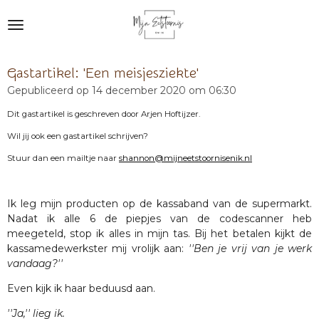
Ga
direct
naar
de
Gastartikel: 'Een meisjesziekte'
hoofdinhoud
Gepubliceerd op 14 december 2020 om 06:30
Dit gastartikel is geschreven door Arjen Hoftijzer.
Wil jij ook een gastartikel schrijven?
Stuur dan een mailtje naar
shannon@mijneetstoornisenik.nl
Ik leg mijn producten op de kassaband van de supermarkt.
Nadat ik alle 6 de piepjes van de codescanner heb
meegeteld, stop ik alles in mijn tas. Bij het betalen kijkt de
kassamedewerkster mij vrolijk aan:
''Ben je vrij van je werk
vandaag?''
Even kijk ik haar beduusd aan.
''Ja,'' lieg ik.