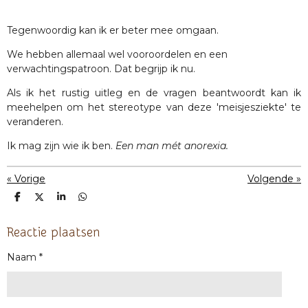
Tegenwoordig kan ik er beter mee omgaan.
We hebben allemaal wel vooroordelen en een
verwachtingspatroon. Dat begrijp ik nu.
Als ik het rustig uitleg en de vragen beantwoordt kan ik
meehelpen om het stereotype van deze 'meisjesziekte' te
veranderen.
Ik mag zijn wie ik ben.
Een man mét anorexia.
«
Vorige
Volgende
»
D
D
S
D
e
e
h
e
l
e
a
l
e
l
r
e
Reactie plaatsen
n
e
n
Naam *