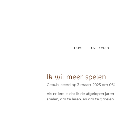
Ga
direct
naar
de
hoofdinhoud
HOME
OVER MIJ
Ik wil meer spelen
Gepubliceerd op 3 maart 2025 om 06:
Als er iets is dat ik de afgelopen jare
spelen, om te leren, en om te groeie