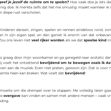
eef je jezelf de ruimte om te spelen?
Hoe vaak doe je iets d
einig doe. Ik merkte zelfs dat het me onrustig maakt wanneer ik 
een diepe rust verscholen.
inderen dansen, zingen, spelen en rennen eindeloos rond, zon
n in zijn eigen spel, en dan geniet ik enorm van dat onbevan
Zou ons leven niet
veel rijker worden
als we dat
speelse kind
in
ns graag door mijn woonkamer en ga geregeld naar ecstatic dan
ij voelt het ontzettend
bevrijdend om te bewegen zoals ik dat
even aan de muziek. Even niet praten, gewoon zijn. Dat is voor
aamte heen kan breken. Wat voelt dat
bevrijdend
!
moeite om die drempel over te stappen. Me volledig laten gaa
die
overgave
kan vinden en samen met andere mensen – vaak vr
nding.