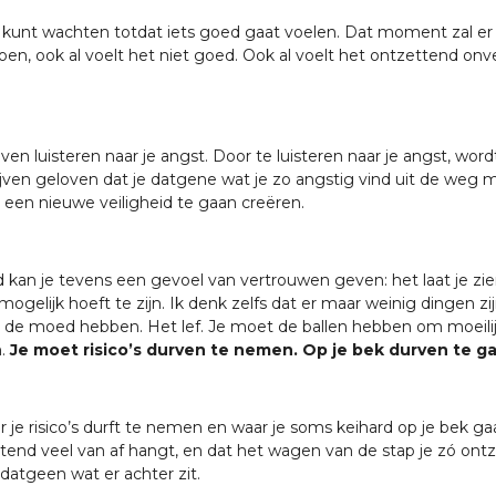
os kunt wachten totdat iets goed gaat voelen. Dat moment zal er 
, ook al voelt het niet goed. Ook al voelt het ontzettend onve
lijven luisteren naar je angst. Door te luisteren naar je angst, wor
ven geloven dat je datgene wat je zo angstig vind uit de weg moet
een nieuwe veiligheid te gaan creëren.
 kan je tevens een gevoel van vertrouwen geven: het laat je zie
mogelijk hoeft te zijn. Ik denk zelfs dat er maar weinig dingen zij
r de moed hebben. Het lef. Je moet de ballen hebben om moeil
n.
Je moet risico’s durven te nemen. Op je bek durven te g
r je risico’s durft te nemen en waar je soms keihard op je bek ga
ettend veel van af hangt, en dat het wagen van de stap je zó on
datgeen wat er achter zit.