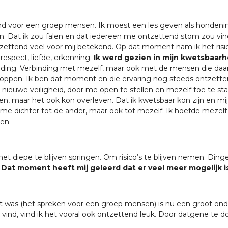
lend voor een groep mensen. Ik moest een les geven als hondeni
an. Dat ik zou falen en dat iedereen me ontzettend stom zou vi
ttend veel voor mij betekend. Op dat moment nam ik het risico.
respect, liefde, erkenning.
Ik werd gezien in mijn kwetsbaarh
inding. Verbinding met mezelf, maar ook met de mensen die daa
toppen. Ik ben dat moment en die ervaring nog steeds ontzetten
ieuwe veiligheid, door me open te stellen en mezelf toe te sta
n, maar het ook kon overleven. Dat ik kwetsbaar kon zijn en mij
me dichter tot de ander, maar ook tot mezelf. Ik hoefde mezelf 
en.
et diepe te blijven springen. Om risico’s te blijven nemen. Din
.
Dat moment heeft mij geleerd dat er veel meer mogelijk i
st was (het spreken voor een groep mensen) is nu een groot on
vind, vind ik het vooral ook ontzettend leuk. Door datgene te d