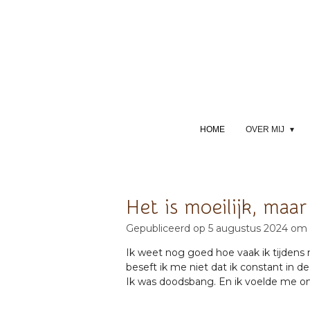
Ga
direct
naar
de
hoofdinhoud
HOME
OVER MIJ
Het is moeilijk, maa
Gepubliceerd op 5 augustus 2024 om
Ik weet nog goed hoe vaak ik tijdens 
beseft ik me niet dat ik constant in de
Ik was doodsbang. En ik voelde me on