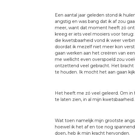
Een aantal jaar geleden stond ik hui
angstig en was bang dat ik af zou ga
meer, want dat moment heeft zó ontze
kreeg er iets veel mooiers voor terug: 
die kwetsbaarheid vond ik weer verb
doordat ik mezelf niet meer kon vers
gaan werken aan het creëren van een n
me wellicht even overspoeld zou voele
ontzettend veel gebracht. Het bracht 
te houden. Ik mocht het aan gaan kijk
Het heeft me zó veel geleerd. Om in h
te laten zien, in al mijn kwetsbaarheid
Wat toen namelijk mijn grootste ang
hoewel ik het af en toe nog spannend 
doen, heb ik mijn kracht hervonden.