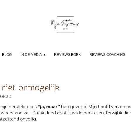
BLOG
IN DE MEDIA
REVIEWS BOEK
REVIEWS COACHING
r niet onmogelijk
 06:30
mijn herstelproces
“ja, maar”
heb gezegd. Mijn hoofd verzon o
 weerstand zat. Dat ik deed alsof ik wilde herstellen, terwijl ik d
tzettend onveilig.